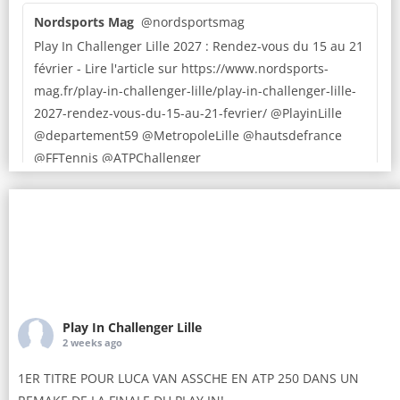
Nordsports Mag
@nordsportsmag
Play In Challenger Lille 2027 : Rendez-vous du 15 au 21
février - Lire l'article sur https://www.nordsports-
mag.fr/play-in-challenger-lille/play-in-challenger-lille-
2027-rendez-vous-du-15-au-21-fevrier/ @PlayinLille
@departement59 @MetropoleLille @hautsdefrance
@FFTennis @ATPChallenger
3
X
ata
Play In Challenger Lille
@playinlille
·
27 Jun
LE PLAY IN CHALLENGER REVIENT DU 15 AU 21 FÉVRIER
2027!
Play In Challenger Lille
🔥🔥Les dates de la 9è édition du
@PlayinLille
sont
2 weeks ago
connues!
1ER TITRE POUR LUCA VAN ASSCHE EN ATP 250 DANS UN
🗓️ Le plus important tournoi de tennis professionnel
masculin au Nord de Paris se tiendra du 15 au 21 février
REMAKE DE LA FINALE DU PLAY IN!