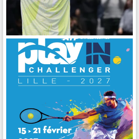
Photo
Voir sur Facebook
·
Partager
Play In Challenger Lille
updated their profile picture.
1 month ago
Play In Challenger Lille
Photo
Voir sur Facebook
·
Partager
Play In Challenger Lille
updated their cover photo.
1 month ago
Play In Challenger Lille's cover photo
Photo
Voir sur Facebook
·
Partager