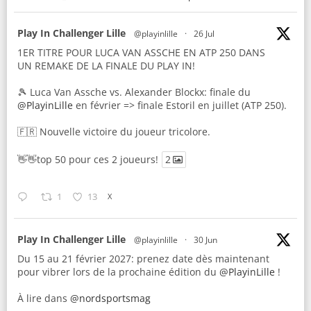
ata
Play In Challenger Lille
@playinlille
·
26 Jul
1ER TITRE POUR LUCA VAN ASSCHE EN ATP 250 DANS
UN REMAKE DE LA FINALE DU PLAY IN!
🎾 Luca Van Assche vs. Alexander Blockx: finale du
@PlayinLille
en février => finale Estoril en juillet (ATP 250).
🇫🇷 Nouvelle victoire du joueur tricolore.
👋👋top 50 pour ces 2 joueurs!
2
1
13
X
ata
Play In Challenger Lille
@playinlille
·
30 Jun
Du 15 au 21 février 2027: prenez date dès maintenant
pour vibrer lors de la prochaine édition du
@PlayinLille
!
À lire dans
@nordsportsmag