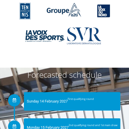
Forecasted schedule
First qualifying round
Sunday 14 February 2027
2nd qualifying round and 1st main draw
Monday 15 February 2027