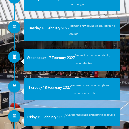
round single
1st main draw round single, 1st round
Tuesday 16 February 2027
double
2nd main draw round single, 1st
Wednesday 17 February 2027
round double
2nd main draw round single and
Thursday 18 February 2027
quarter final double
Quarter final single and semi final double
Friday 19 February 2027