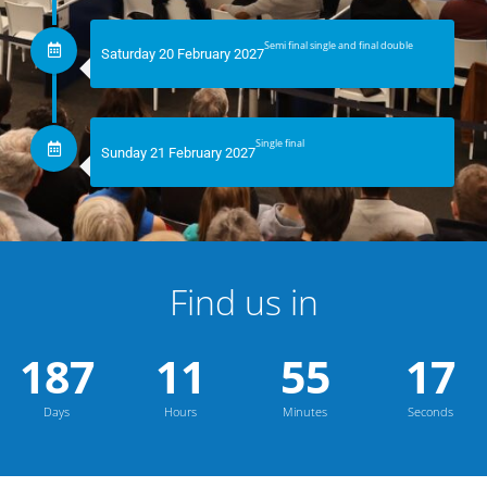
Semi final single and final double
Saturday 20 February 2027
Single final
Sunday 21 February 2027
Find us in
187
11
55
14
Days
Hours
Minutes
Seconds