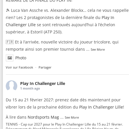
2027. Mettez à jour votre agenda!
🎾 Luca Van Assche vs. Alexander Blockx… cela ne vous rappelle
@ATPChallenger
rien? Les 2 protagonistes de la dernière finale du
Play In
Challenger Lille
se sont retrouvés aujourd’hui à l’échelon
1
3
X
supérieur, à Estoril (ATP 250).
🇫🇷 Et à l’arrivée, nouvelle victoire du joueur tricolore, qui
ata
Play In Challenger Lille
remporte ainsi son premier tournoi dans
...
@playinlille
·
31 May
See More
MOISE KOUAMÉ : A STAR IS BORN...
Photo
Voir sur Facebook
·
Partager
Les promesses entrevues lors de la dernière édition du
@PlayinLille
se sont confirmées sur les courts de la Porte
d'Auteuil...
Play In Challenger Lille
1 month ago
Charisme, talent, sens du spectacle, maturité : le français
de 17 ans a enflammé cette édition de
@rolandgarros
!
Du 15 au 21 février 2027: prenez date dès maintenant pour
2
vibrer lors de la prochaine édition du
Play In Challenger Lille
!
6
À lire dans
Nordsports Mag
...
X
See More
TENNIS - Cap sur 2027 pour le Play In Challenger Lille du 15 au 21 février.
Département du Nord Métropole Européenne de Lille Région Hauts-de-
Load More